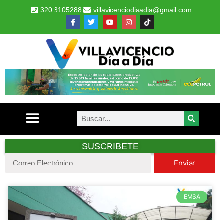
320 3105288
villavicenciodiaadia@gmail.com
SUSCRIBETE
Enviar
EMSA